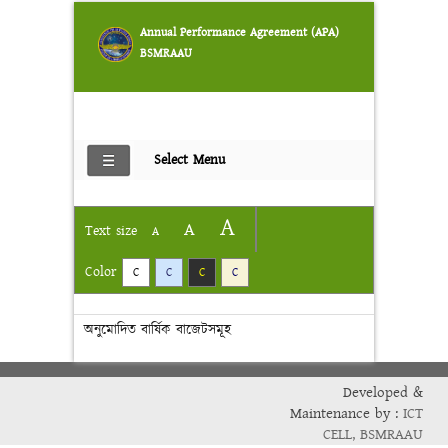
Annual Performance Agreement (APA)
BSMRAAU
Select Menu
A
A
Text size
A
Color
C
C
C
C
অনুমোদিত বার্ষিক বাজেটসমূহ
Developed &
Maintenance by :
ICT
CELL, BSMRAAU